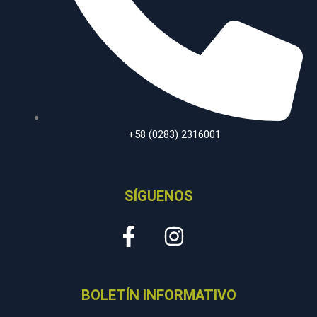
+58 (0283) 2316001
SÍGUENOS
F
I
a
n
c
s
BOLETÍN INFORMATIVO
e
t