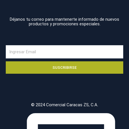
b
a
o
g
o
r
Déjanos tu correo para mantenerte informado de nuevos
productos y promociones especiales.
k
a
-
m
f
Email
SUSCRIBIRSE
© 2024 Comercial Caracas ZS, C.A.