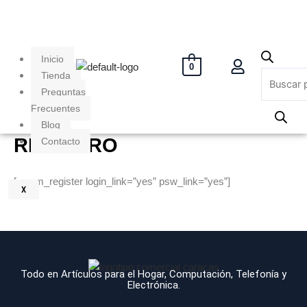
Ir
Búsqueda
al
de
contenido
productos
Inicio
0
Tienda
Preguntas
Frecuentes
Blog
REGISTRO
Contacto
[wpum_register login_link=”yes” psw_link=”yes”]
X
Todo en Artículos para el Hogar, Computación, Telefonía y
Electrónica.