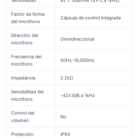
Sensibilidad
82 ± 3dB/mW (S.P.L a 1kHz)
Factor de forma
Cápsula de control integrada
del micrófono
Dirección del
Omnidireccional
micrófono
Frecuencia del
50Hz-16,000Hz
micrófono
Impedancia
2.2kΩ
Sensibilidad del
-42±3dB a 1kHz
micrófono
Control del
No
volumen
Protección
IPX4